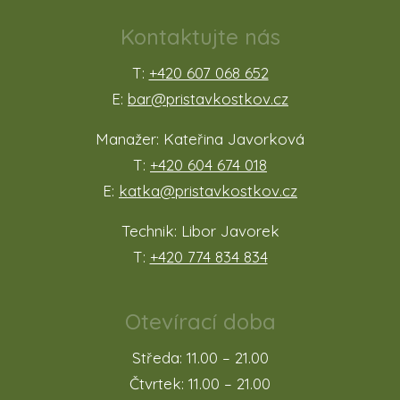
Kontaktujte nás
T:
+420 607 068 652
E:
bar@pristavkostkov.cz
Manažer: Kateřina Javorková
T:
+420 604 674 018
E:
katka@pristavkostkov.cz
Technik: Libor Javorek
T:
+420 774 834 834
Otevírací doba
Středa: 11.00 – 21.00
Čtvrtek: 11.00 – 21.00