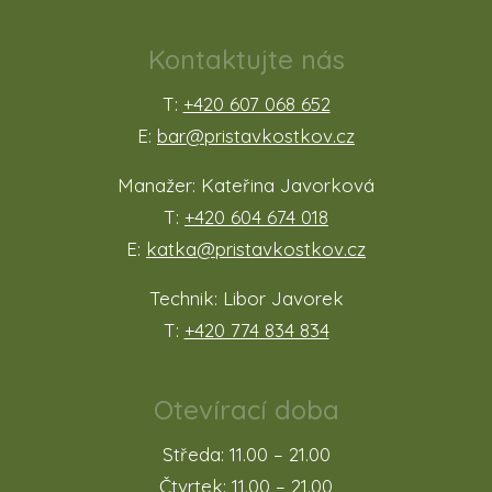
Kontaktujte nás
T:
+420 607 068 652
E:
bar@pristavkostkov.cz
Manažer: Kateřina Javorková
T:
+420 604 674 018
E:
katka@pristavkostkov.cz
Technik: Libor Javorek
T:
+420 774 834 834
Otevírací doba
Středa: 11.00 – 21.00
Čtvrtek: 11.00 – 21.00